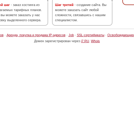
ой шаг
- заказ хостинга из
Шаг третий
- создание сайта. Вы
агаемых тарифных планов.
можете заказать сайт любой
 вы можете заказать у нас
сложности, связавшись с нашим
овку выделенного сервера.
специалистом.
ов
·
Аренда, покупка и продажа IP-адресов
·
Job
·
SSL-сертификаты
·
Освобождающие
Домен зарегистрирован через
i7.RU
.
Whois