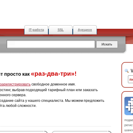
IT-работа
SSL
Аукцион
W
«раз-два-три»!
т просто как
зарегистрировать
свободное доменное имя.
остинг, выбрав подходящий тарифный план или заказать
енного сервера.
оздание сайта у нашего специалиста. Мы можем предложить
йта любой сложности.
пода
регис
шанс